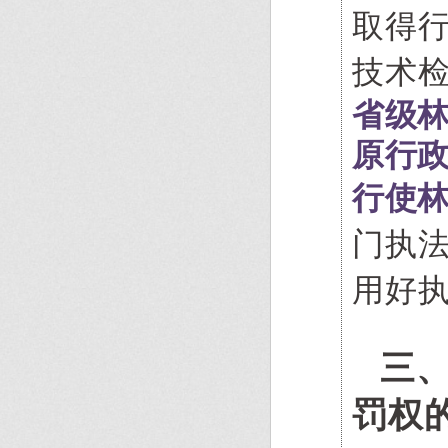
取得行
技术检
省级
原行
行使
门执
用好
三
罚权