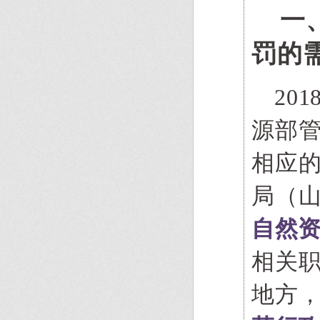
一
罚的
20
源部
相应
局（
自然
相关
地方