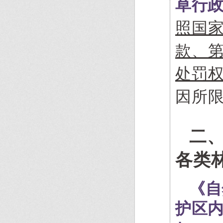
草行
照国
款、
处罚权
因所
二
各类
《自
护区内