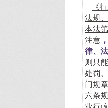
《行
法规
本法第
注意
律、
则只
处罚
门规章
六条
业行