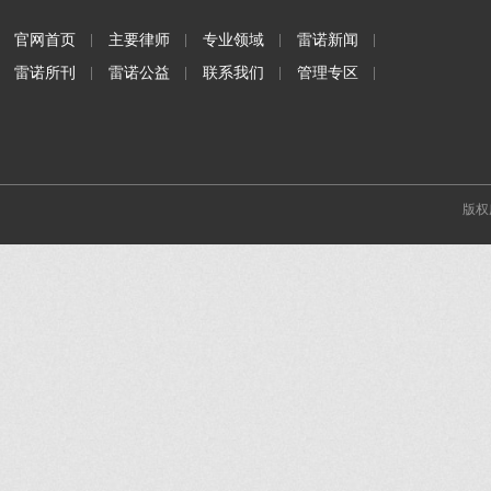
官网首页
主要律师
专业领域
雷诺新闻
雷诺所刊
雷诺公益
联系我们
管理专区
版权