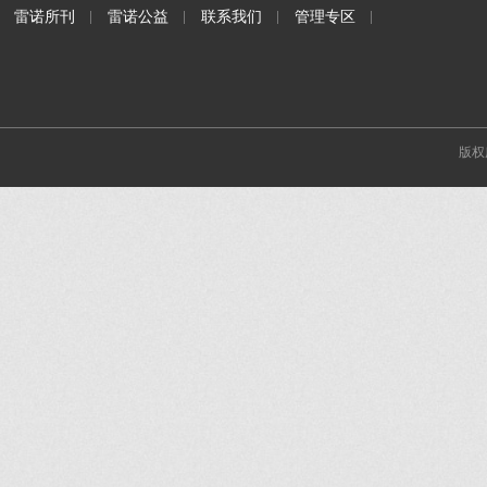
雷诺所刊
雷诺公益
联系我们
管理专区
版权