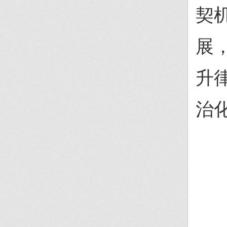
契
展
升
治