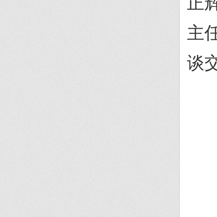
正
主
谈