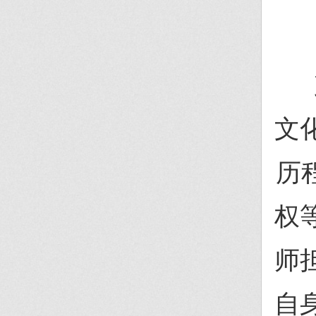
文
历
权
师
自