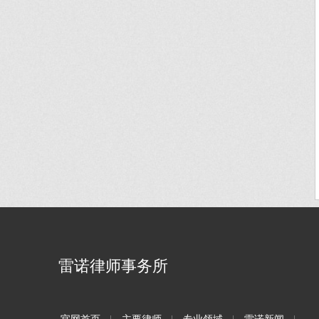
雷诺律师事务所