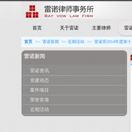
首页
关于雷诺
主要律师
雷
首页
>>
雷诺新闻
>>
近期活动
>>
雷诺所2014年度第
雷诺新闻
雷诺资讯
党建动态
案件项目
荣誉奖项
近期活动