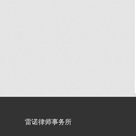
雷诺律师事务所