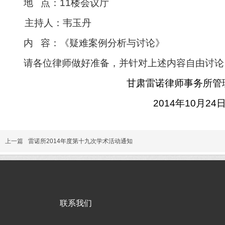
地 点：11楼会议厅
主持人：韦玉丹
内 容：
《疑难案例分析与讨论》
请各位律师做好准备，并针对上述内容自由讨论
甘肃雷诺律师事务所管理
2014年10月24
上一篇
雷诺所2014年度第十九次学术活动通知
联系我们