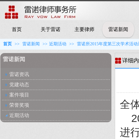
首页
关于雷诺
主要律师
雷诺新闻
首页
>>
雷诺新闻
>>
近期活动
>>
雷诺所2015年度第三次学术活动
雷诺新闻
详细内
雷诺资讯
党建动态
案件项目
全
荣誉奖项
2
近期活动
进