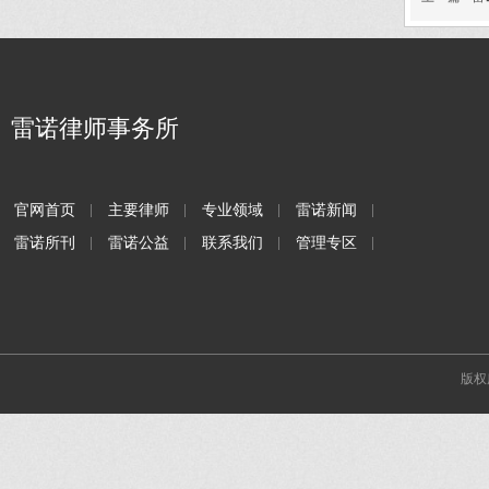
雷诺律师事务所
官网首页
主要律师
专业领域
雷诺新闻
雷诺所刊
雷诺公益
联系我们
管理专区
版权