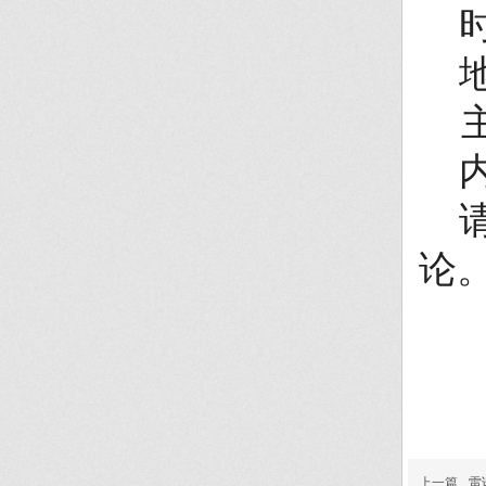
论
上一篇
雷