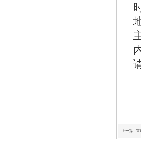
时
上一篇
雷