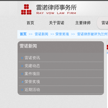
首页
关于雷诺
主要律师
雷
首页
>>
雷诺新闻
>>
荣誉奖项
>>
雷诺律所被评为兰州
雷诺新闻
雷诺资讯
党建动态
案件项目
荣誉奖项
近期活动