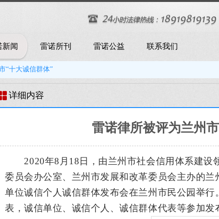
诺新闻
雷诺所刊
雷诺公益
联系我们
市“十大诚信群体”
详细内容
雷诺律所被评为兰州市
2020年
8月18日，由兰州市社会信用体系建
委员会办公室、兰州市发展和改革委员会主办的兰州
单位诚信个人诚信群体发布会在兰州市民公园举行
表，诚信单位、诚信个人、诚信群体代表等参加发