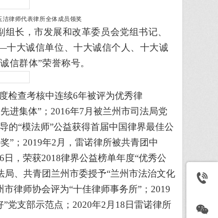
玉洁律师代表律所全体成员领奖
副组长，市发展和改革委员会党组书记、
——十大诚信单位、十大诚信个人、十大诚
大诚信群体
”
荣誉称号
。
度检查考核中连续
6年被评为优秀律
助先进集体”
；
2016年7月被兰州市司法局党
部倡导的“模法师”公益获得首届中国律界最佳公
奖”
；
2019年2月，雷诺律所被共青团中
月16日，荣获2018律界公益榜单年度“优秀公
司法局、共青团兰州市委授予“兰州市法治文化
州市律师协会评为“十佳律师事务所”
；
2019
好”党支部示范点
；
2020年2月18日
雷诺律所