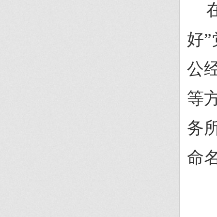
好
公
等
务
命