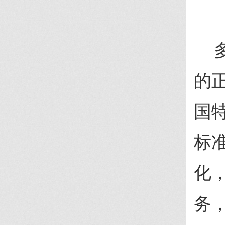
的
国
标
化
务