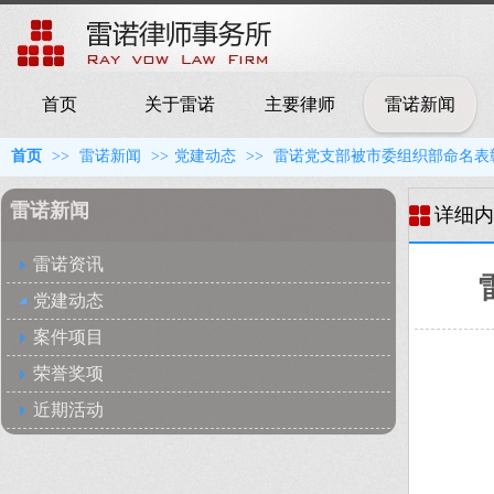
首页
关于雷诺
主要律师
雷诺新闻
首页
>>
雷诺新闻
>>
党建动态
>>
雷诺党支部被市委组织部命名表
雷诺新闻
详细内
雷诺资讯
党建动态
案件项目
荣誉奖项
近期活动