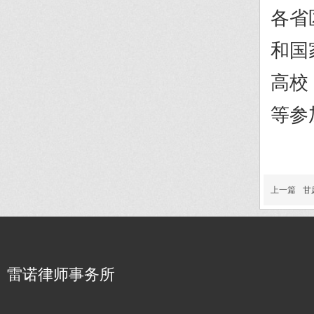
各省
和国
高校
等参
上一篇
甘
雷诺律师事务所