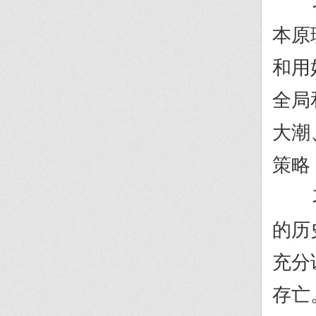
习近
本原
和用
全局
大潮
策略
习近
的历
充分
存亡