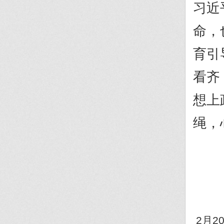
习近
命，
育引
看齐
想上
绳，
2月2