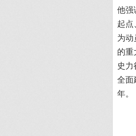
他强
起点
为动
的重
史力
全面
年。