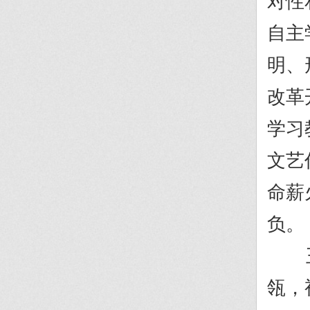
对性
自主
明、
改革
学习
文艺
命薪
负。
王沪
瓴，