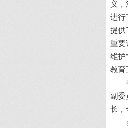
义，
进行
提供
重要
维护
教育
中共
副委
长，
会议