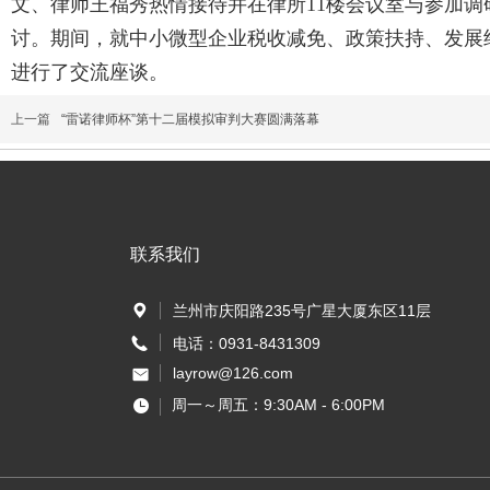
文、律师王福秀热情接待并在律所11楼会议室与参加调
讨。期间，就中小微型企业税收减免、政策扶持、发展
进行了交流座谈。
上一篇
“雷诺律师杯”第十二届模拟审判大赛圆满落幕
联系我们
兰州市庆阳路235号广星大厦东区11层
电话：0931-8431309
layrow@126.com
周一～周五：9:30AM - 6:00PM