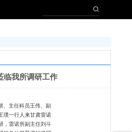
莅临我所调研工作
麒、主任科员王伟、副
王璞一行人来甘肃雷诺
研，雷诺所副主任刘斗