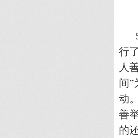
5
行
人
间
动
善
的