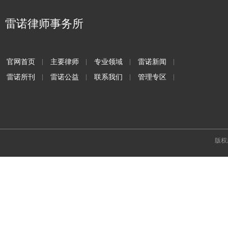
雷诺律师事务所
官网首页
主要律师
专业领域
雷诺新闻
雷诺所刊
雷诺公益
联系我们
管理专区
版权