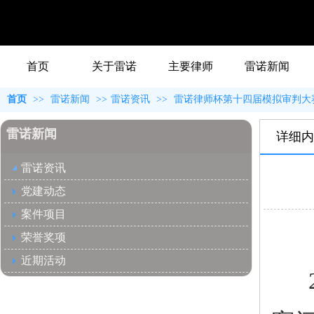
首页
关于雷诺
主要律师
雷诺新闻
首页
>>
雷诺新闻
>>
雷诺资讯
>>
雷诺律师杯第十四届模拟审判大
雷诺新闻
详细内
雷诺资讯
党建动态
案件项目
荣誉奖项
近期活动
2