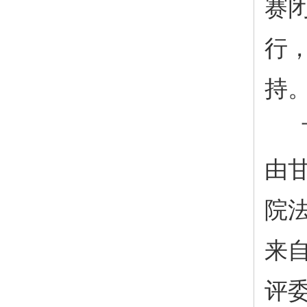
赛
行
持
甘
由
院
来
评