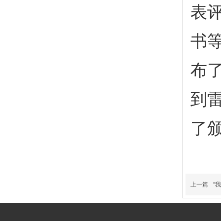
表
书
布
到
了
上一篇
“