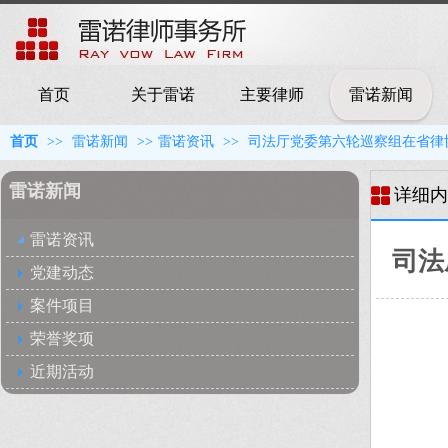
首页
关于雷诺
主要律师
雷诺新闻
首页
>>
雷诺新闻
>>
雷诺资讯
>>
司法厅党委第六轮巡察组在省律
雷诺新闻
详细内
雷诺资讯
司法
党建动态
案件项目
荣誉奖项
近期活动