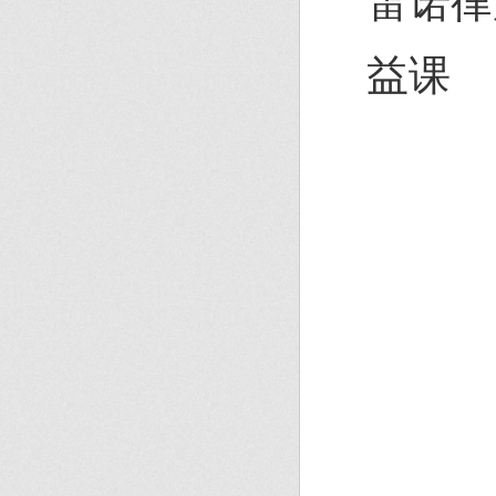
雷诺律
益课