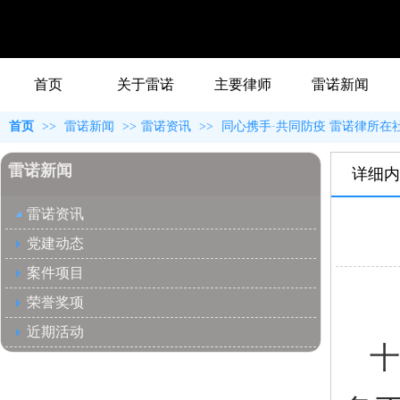
首页
关于雷诺
主要律师
雷诺新闻
首页
>>
雷诺新闻
>>
雷诺资讯
>>
同心携手·共同防疫 雷诺律所在
雷诺新闻
详细内
雷诺资讯
党建动态
案件项目
荣誉奖项
近期活动
十