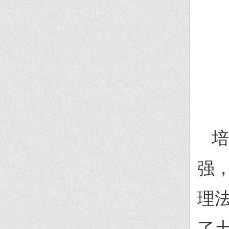
培
强
理
了