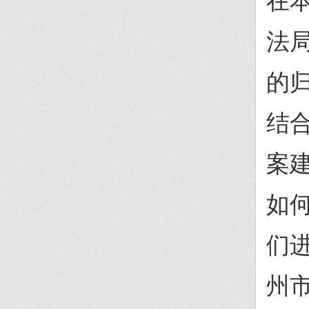
在
法
的
结
案
如
们
州