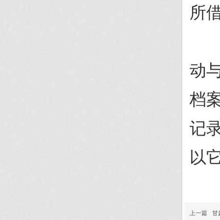
所
动
档
记
以
上一篇
甘