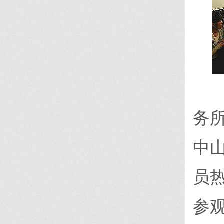
务
中
员
参