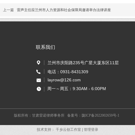
上一篇
雷声主任应兰州市人力资源和社会保障局邀请举办法律讲座
联系我们
兰州市庆阳路235号广星大厦东区11层
电话：0931-8431309
layrow@126.com
周一～周五：9:30AM - 6:00PM
版权所有：甘肃雷诺律师事务所 备案号：陇ICP备2022002659号-1
技术支持：
千乡云创工作室
|
管理登录