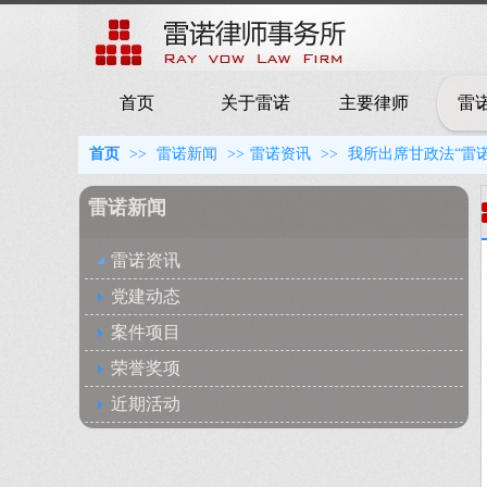
首页
关于雷诺
主要律师
雷
首页
>>
雷诺新闻
>>
雷诺资讯
>>
我所出席甘政法“雷
雷诺新闻
雷诺资讯
党建动态
案件项目
荣誉奖项
近期活动