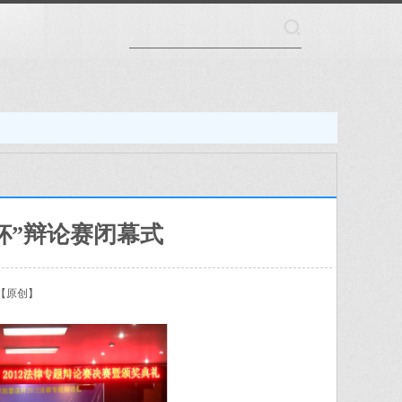
杯”辩论赛闭幕式
【原创】