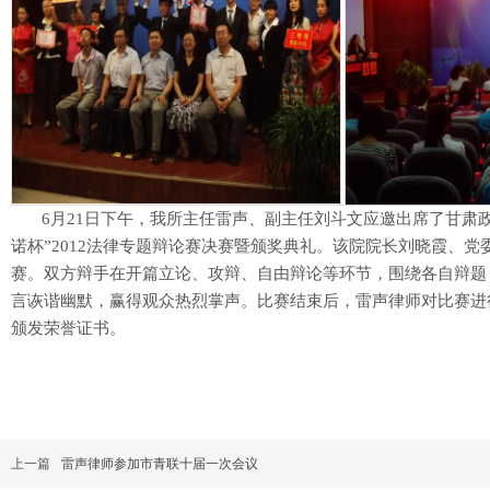
6月21日下午，我所主任雷声、副主任刘斗文应邀出席了甘肃政
诺杯”2012法律专题辩论赛决赛暨颁奖典礼。该院院长刘晓霞、
赛。双方辩手在开篇立论、攻辩、自由辩论等环节，围绕各自辩题
言诙谐幽默，赢得观众热烈掌声。比赛结束后，雷声律师对比赛进
颁发荣誉证书。
上一篇
雷声律师参加市青联十届一次会议